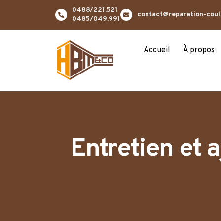
0488/221.521
contact@reparation-coul
0485/049.991
Accueil
À propos
Entretien et 